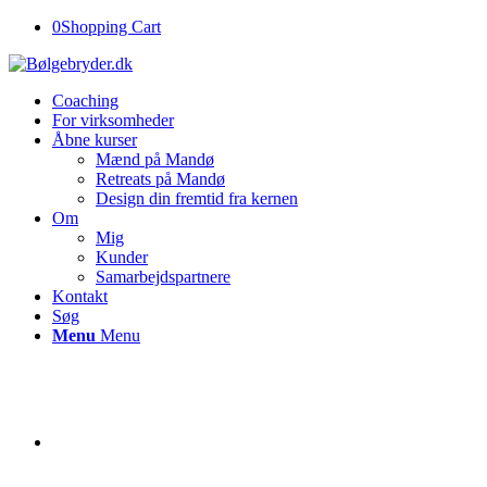
0
Shopping Cart
Coaching
For virksomheder
Åbne kurser
Mænd på Mandø
Retreats på Mandø
Design din fremtid fra kernen
Om
Mig
Kunder
Samarbejdspartnere
Kontakt
Søg
Menu
Menu
Jeg hjælper