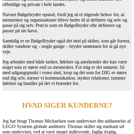
offentlige og private i hele landet.
Navnet Bølgebryder opstod, fordi jeg så et stigende behov for, at
mennesker og organisationer bliver bedre til at definere sig selv og
passe på sig selv. Præcis som en BølgeBryder ofte definerer og
passer på sin havn.
Samtidig er en BølgeBryder også det sted på skibet, som går forrest,
skiller vandene og – nogle gange – bryder strømmen for at gå nye
veje.
Jeg arbejder med både tanker, følelser og anerkender der kan være
noget som er større end os mennesker. For mig er det naturen. Så
med udgangspunkt i vores sind, krop og det som for DIG er større
end dig selv, træner vi kommunikation
, styrker relationer, rummer
følelser og handler på det vi brænder for.
HVAD SIGER KUNDERNE?
Jeg har brugt Thomas Michaelsen som underviser ifm uddannelse af
LEGO Systems globale auditorer. Thomas skiller sig markant ud
som underviser, ved at være meget indlevende, faglig dygtig,