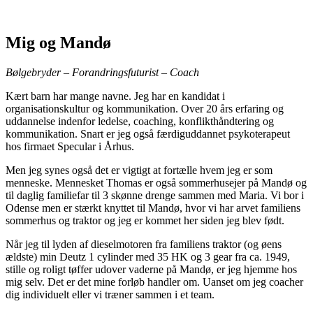
Mig og Mandø
Bølgebryder – Forandringsfuturist – Coach
Kært barn har mange navne. Jeg har en kandidat i
organisationskultur og kommunikation. Over 20 års erfaring og
uddannelse indenfor ledelse, coaching, konflikthåndtering og
kommunikation. Snart er jeg også færdiguddannet psykoterapeut
hos firmaet Specular i Århus.
Men jeg synes også det er vigtigt at fortælle hvem jeg er som
menneske. Mennesket Thomas er også sommerhusejer på Mandø og
til daglig familiefar til 3 skønne drenge sammen med Maria. Vi bor i
Odense men er stærkt knyttet til Mandø, hvor vi har arvet familiens
sommerhus og traktor og jeg er kommet her siden jeg blev født.
Når jeg til lyden af dieselmotoren fra familiens traktor (og øens
ældste) min Deutz 1 cylinder med 35 HK og 3 gear fra ca. 1949,
stille og roligt tøffer udover vaderne på Mandø, er jeg hjemme hos
mig selv. Det er det mine forløb handler om. Uanset om jeg coacher
dig individuelt eller vi træner sammen i et team.