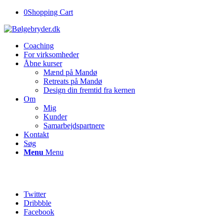
0
Shopping Cart
Coaching
For virksomheder
Åbne kurser
Mænd på Mandø
Retreats på Mandø
Design din fremtid fra kernen
Om
Mig
Kunder
Samarbejdspartnere
Kontakt
Søg
Menu
Menu
Twitter
Dribbble
Facebook