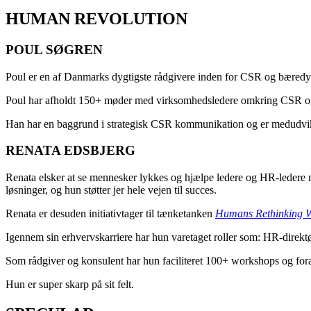
HUMAN REVOLUTION
POUL SØGREN
Poul er en af Danmarks dygtigste rådgivere inden for CSR og bæredy
Poul har afholdt 150+ møder med virksomhedsledere omkring CSR og 
Han har en baggrund i strategisk CSR kommunikation og er medudvikl
RENATA EDSBJERG
Renata elsker at se mennesker lykkes og hjælpe ledere og HR-ledere me
løsninger, og hun støtter jer hele vejen til succes.
Renata er desuden initiativtager til tænketanken
Humans Rethinking 
Igennem sin erhvervskarriere har hun varetaget roller som: HR-direkt
Som rådgiver og konsulent har hun faciliteret 100+ workshops og fora
Hun er super skarp på sit felt.