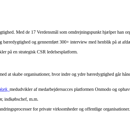
gtighed. Med de 17 Verdensmål som omdrejningspunkt hjælper han organ
bæredygtighed og gennemført 300+ interview med henblik på at afdækk
er på en strategisk CSR ledelsesplatform.
d at skabe organisationer, hvor indre og ydre bæredygtighed går hånd i
Work,
medudvikler af medarbejdersucces platformen Onmodo og ophavs
ør, indkøbschef, m.m.
ndringsprocesser for private virksomheder og offentlige organisationer.