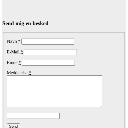
Send mig en besked
Navn
*
E-Mail
*
Emne
*
Meddelelse
*