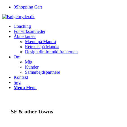
0
Shopping Cart
Coaching
For virksomheder
Åbne kurser
Mænd på Mandø
Retreats på Mandø
Design din fremtid fra kernen
Om
Mig
Kunder
Samarbejdspartnere
Kontakt
Søg
Menu
Menu
SF
&
other Towns