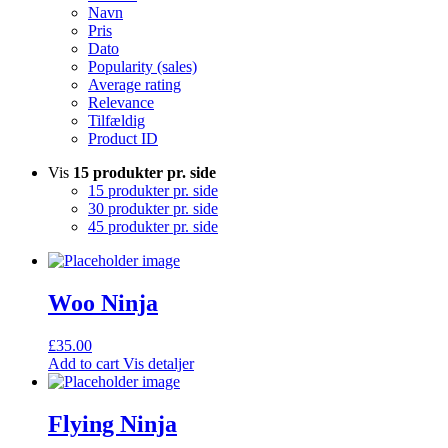
Navn
Pris
Dato
Popularity (sales)
Average rating
Relevance
Tilfældig
Product ID
Vis
15 produkter pr. side
15 produkter pr. side
30 produkter pr. side
45 produkter pr. side
Woo Ninja
£
35.00
Add to cart
Vis detaljer
Flying Ninja