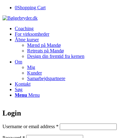
0
Shopping Cart
Coaching
For virksomheder
Åbne kurser
Mænd på Mandø
Retreats på Mandø
Design din fremtid fra kernen
Om
Mig
Kunder
Samarbejdspartnere
Kontakt
Søg
Menu
Menu
Login
Username or email address
*
Password
*