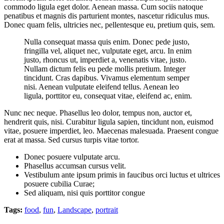
commodo ligula eget dolor. Aenean massa. Cum sociis natoque
penatibus et magnis dis parturient montes, nascetur ridiculus mus.
Donec quam felis, ultricies nec, pellentesque eu, pretium quis, sem.
Nulla consequat massa quis enim. Donec pede justo,
fringilla vel, aliquet nec, vulputate eget, arcu. In enim
justo, rhoncus ut, imperdiet a, venenatis vitae, justo.
Nullam dictum felis eu pede mollis pretium. Integer
tincidunt. Cras dapibus. Vivamus elementum semper
nisi. Aenean vulputate eleifend tellus. Aenean leo
ligula, porttitor eu, consequat vitae, eleifend ac, enim.
Nunc nec neque. Phasellus leo dolor, tempus non, auctor et,
hendrerit quis, nisi. Curabitur ligula sapien, tincidunt non, euismod
vitae, posuere imperdiet, leo. Maecenas malesuada. Praesent congue
erat at massa. Sed cursus turpis vitae tortor.
Donec posuere vulputate arcu.
Phasellus accumsan cursus velit.
Vestibulum ante ipsum primis in faucibus orci luctus et ultrices
posuere cubilia Curae;
Sed aliquam, nisi quis porttitor congue
Tags:
food
,
fun
,
Landscape
,
portrait