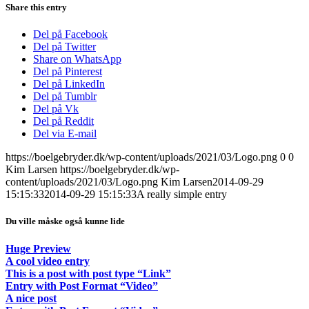
Share this entry
Del på Facebook
Del på Twitter
Share on WhatsApp
Del på Pinterest
Del på LinkedIn
Del på Tumblr
Del på Vk
Del på Reddit
Del via E-mail
https://boelgebryder.dk/wp-content/uploads/2021/03/Logo.png
0
0
Kim Larsen
https://boelgebryder.dk/wp-
content/uploads/2021/03/Logo.png
Kim Larsen
2014-09-29
15:15:33
2014-09-29 15:15:33
A really simple entry
Du ville måske også kunne lide
Huge Preview
A cool video entry
This is a post with post type “Link”
Entry with Post Format “Video”
A nice post