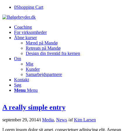
0
Shopping Cart
Coaching
For virksomheder
Åbne kurser
Mænd på Mandø
Retreats på Mandø
Design din fremtid fra kernen
Om
Mig
Kunder
Samarbejdspartnere
Kontakt
Søg
Menu
Menu
A really simple entry
september 29, 2014
/
i
Media
,
News
/
af
Kim Larsen
Lorem ipsum dolor sit amet, consectetuer adipiscing elit. Aenean