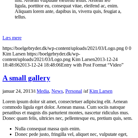
nisi. Aenean vulputate eleifend tellus. Aenean leo
ligula, porttitor eu, consequat vitae, eleifend ac, enim.
Aliquam lorem ante, dapibus in, viverra quis, feugiat a,
tellus.
Læs mere
https://boelgebryder.dk/wp-content/uploads/2021/03/Logo.png
0
0
Kim Larsen
https://boelgebryder.dk/wp-
content/uploads/2021/03/Logo.png
Kim Larsen
2013-12-24
18:48:06
2013-12-24 18:48:06
Entry with Post Format “Video”
A small gallery
januar 24, 2013
/
i
Media
,
News
,
Personal
/
af
Kim Larsen
Lorem ipsum dolor sit amet, consectetuer adipiscing elit. Aenean
commodo ligula eget dolor. Aenean massa. Cum sociis natoque
penatibus et magnis dis parturient montes, nascetur ridiculus mus.
Donec quam felis, ultricies nec, pellentesque eu, pretium quis, sem.
Nulla consequat massa quis enim.
Donec pede justo, fringilla vel, aliquet nec, vulputate eget,