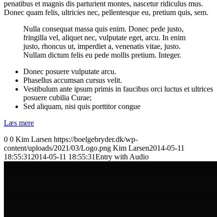
penatibus et magnis dis parturient montes, nascetur ridiculus mus.
Donec quam felis, ultricies nec, pellentesque eu, pretium quis, sem.
Nulla consequat massa quis enim. Donec pede justo,
fringilla vel, aliquet nec, vulputate eget, arcu. In enim
justo, rhoncus ut, imperdiet a, venenatis vitae, justo.
Nullam dictum felis eu pede mollis pretium. Integer.
Donec posuere vulputate arcu.
Phasellus accumsan cursus velit.
Vestibulum ante ipsum primis in faucibus orci luctus et ultrices
posuere cubilia Curae;
Sed aliquam, nisi quis porttitor congue
Læs mere
0
0
Kim Larsen
https://boelgebryder.dk/wp-
content/uploads/2021/03/Logo.png
Kim Larsen
2014-05-11
18:55:31
2014-05-11 18:55:31
Entry with Audio