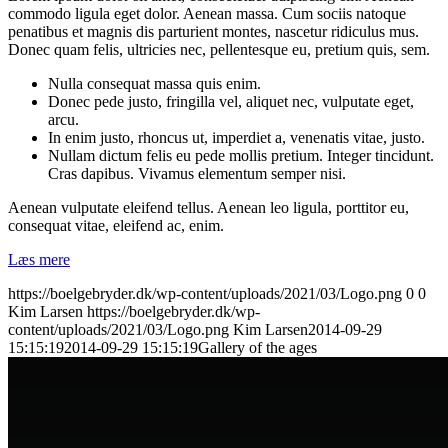
commodo ligula eget dolor. Aenean massa. Cum sociis natoque
penatibus et magnis dis parturient montes, nascetur ridiculus mus.
Donec quam felis, ultricies nec, pellentesque eu, pretium quis, sem.
Nulla consequat massa quis enim.
Donec pede justo, fringilla vel, aliquet nec, vulputate eget,
arcu.
In enim justo, rhoncus ut, imperdiet a, venenatis vitae, justo.
Nullam dictum felis eu pede mollis pretium. Integer tincidunt.
Cras dapibus. Vivamus elementum semper nisi.
Aenean vulputate eleifend tellus. Aenean leo ligula, porttitor eu,
consequat vitae, eleifend ac, enim.
Læs mere
https://boelgebryder.dk/wp-content/uploads/2021/03/Logo.png
0
0
Kim Larsen
https://boelgebryder.dk/wp-
content/uploads/2021/03/Logo.png
Kim Larsen
2014-09-29
15:15:19
2014-09-29 15:15:19
Gallery of the ages