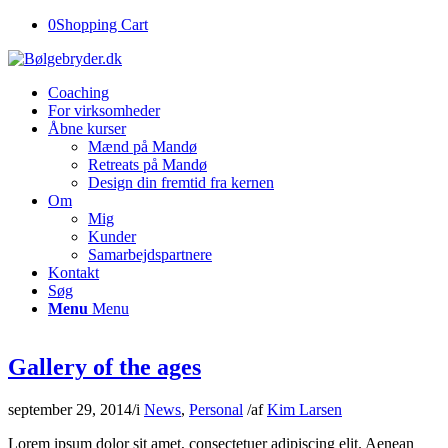
0
Shopping Cart
Coaching
For virksomheder
Åbne kurser
Mænd på Mandø
Retreats på Mandø
Design din fremtid fra kernen
Om
Mig
Kunder
Samarbejdspartnere
Kontakt
Søg
Menu
Menu
Gallery of the ages
september 29, 2014
/
i
News
,
Personal
/
af
Kim Larsen
Lorem ipsum dolor sit amet, consectetuer adipiscing elit. Aenean