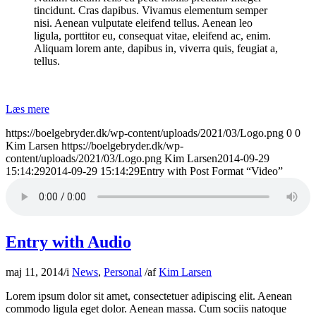
tincidunt. Cras dapibus. Vivamus elementum semper
nisi. Aenean vulputate eleifend tellus. Aenean leo
ligula, porttitor eu, consequat vitae, eleifend ac, enim.
Aliquam lorem ante, dapibus in, viverra quis, feugiat a,
tellus.
Læs mere
https://boelgebryder.dk/wp-content/uploads/2021/03/Logo.png
0
0
Kim Larsen
https://boelgebryder.dk/wp-
content/uploads/2021/03/Logo.png
Kim Larsen
2014-09-29
15:14:29
2014-09-29 15:14:29
Entry with Post Format “Video”
Entry with Audio
maj 11, 2014
/
i
News
,
Personal
/
af
Kim Larsen
Lorem ipsum dolor sit amet, consectetuer adipiscing elit. Aenean
commodo ligula eget dolor. Aenean massa. Cum sociis natoque