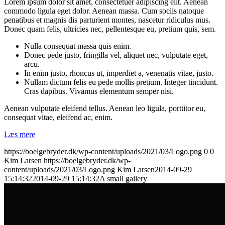
Lorem ipsum dolor sit amet, consectetuer adipiscing elit. Aenean
commodo ligula eget dolor. Aenean massa. Cum sociis natoque
penatibus et magnis dis parturient montes, nascetur ridiculus mus.
Donec quam felis, ultricies nec, pellentesque eu, pretium quis, sem.
Nulla consequat massa quis enim.
Donec pede justo, fringilla vel, aliquet nec, vulputate eget,
arcu.
In enim justo, rhoncus ut, imperdiet a, venenatis vitae, justo.
Nullam dictum felis eu pede mollis pretium. Integer tincidunt.
Cras dapibus. Vivamus elementum semper nisi.
Aenean vulputate eleifend tellus. Aenean leo ligula, porttitor eu,
consequat vitae, eleifend ac, enim.
Læs mere
https://boelgebryder.dk/wp-content/uploads/2021/03/Logo.png
0
0
Kim Larsen
https://boelgebryder.dk/wp-
content/uploads/2021/03/Logo.png
Kim Larsen
2014-09-29
15:14:32
2014-09-29 15:14:32
A small gallery