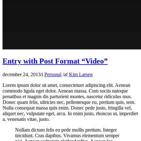
Entry with Post Format “Video”
december 24, 2013
/
i
Personal
/
af
Kim Larsen
Lorem ipsum dolor sit amet, consectetuer adipiscing elit. Aenean
commodo ligula eget dolor. Aenean massa. Cum sociis natoque
penatibus et magnis dis parturient montes, nascetur ridiculus mus.
Donec quam felis, ultricies nec, pellentesque eu, pretium quis, sem.
Nulla consequat massa quis enim. Donec pede justo, fringilla vel,
aliquet nec, vulputate eget, arcu. In enim justo, rhoncus ut, imperdiet
a, venenatis vitae, justo.
Nullam dictum felis eu pede mollis pretium. Integer
tincidunt. Cras dapibus. Vivamus elementum semper