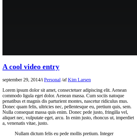
A cool video entry
september 29, 2014
/
i
Personal
/
af
Kim Larsen
Lorem ipsum dolor sit amet, consectetuer adipiscing elit. Aenean
commodo ligula eget dolor. Aenean massa. Cum sociis natoque
penatibus et magnis dis parturient montes, nascetur ridiculus mus.
Donec quam felis, ultricies nec, pellentesque eu, pretium quis, sem.
Nulla consequat massa quis enim. Donec pede justo, fringilla vel,
aliquet nec, vulputate eget, arcu. In enim justo, rhoncus ut, imperdiet
a, venenatis vitae, justo.
Nullam dictum felis eu pede mollis pretium. Integer