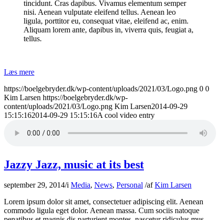
tincidunt. Cras dapibus. Vivamus elementum semper
nisi. Aenean vulputate eleifend tellus. Aenean leo
ligula, porttitor eu, consequat vitae, eleifend ac, enim.
Aliquam lorem ante, dapibus in, viverra quis, feugiat a,
tellus.
Læs mere
https://boelgebryder.dk/wp-content/uploads/2021/03/Logo.png
0
0
Kim Larsen
https://boelgebryder.dk/wp-
content/uploads/2021/03/Logo.png
Kim Larsen
2014-09-29
15:15:16
2014-09-29 15:15:16
A cool video entry
Jazzy Jazz, music at its best
september 29, 2014
/
i
Media
,
News
,
Personal
/
af
Kim Larsen
Lorem ipsum dolor sit amet, consectetuer adipiscing elit. Aenean
commodo ligula eget dolor. Aenean massa. Cum sociis natoque
penatibus et magnis dis parturient montes, nascetur ridiculus mus.