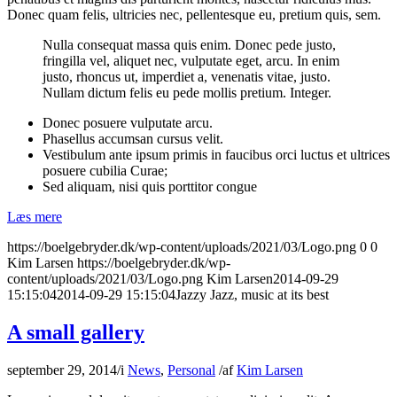
Donec quam felis, ultricies nec, pellentesque eu, pretium quis, sem.
Nulla consequat massa quis enim. Donec pede justo,
fringilla vel, aliquet nec, vulputate eget, arcu. In enim
justo, rhoncus ut, imperdiet a, venenatis vitae, justo.
Nullam dictum felis eu pede mollis pretium. Integer.
Donec posuere vulputate arcu.
Phasellus accumsan cursus velit.
Vestibulum ante ipsum primis in faucibus orci luctus et ultrices
posuere cubilia Curae;
Sed aliquam, nisi quis porttitor congue
Læs mere
https://boelgebryder.dk/wp-content/uploads/2021/03/Logo.png
0
0
Kim Larsen
https://boelgebryder.dk/wp-
content/uploads/2021/03/Logo.png
Kim Larsen
2014-09-29
15:15:04
2014-09-29 15:15:04
Jazzy Jazz, music at its best
A small gallery
september 29, 2014
/
i
News
,
Personal
/
af
Kim Larsen