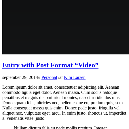
Entry with Post Format “Video”
september 29, 2014
/
i
Personal
/
af
Kim Larsen
Lorem ipsum dolor sit amet, consectetuer adipiscing elit. Aenean
commodo ligula eget dolor. Aenean massa. Cum sociis natoque
penatibus et magnis dis parturient montes, nascetur ridiculus mus.
Donec quam felis, ultricies nec, pellentesque eu, pretium quis, sem.
Nulla consequat massa quis enim. Donec pede justo, fringilla vel,
aliquet nec, vulputate eget, arcu. In enim justo, rhoncus ut, imperdiet
a, venenatis vitae, justo.
Nullam dictum felis eu pede mollis pretium. Integer